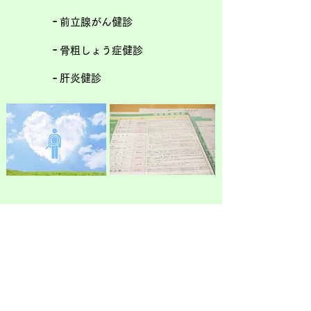
-
前立腺がん健診
-
骨粗しょう症健診
-
肝炎健診
はがき・または封書にて受診券が送
られてまいります。
​健診
は、ご予約とさせていただいて
おります。