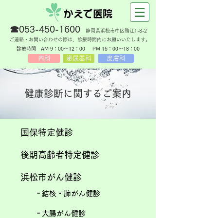
☎
053-450-1600
​静岡県浜松市中区鴨江1-8-2
​ご連絡・お問い合わせの際は、診療時間内にお願いいたします。
​診療時間 AM 9：00～12：00
​PM 15：00～18：00
内科
泌尿器科
皮膚科
健康診断に関するご案内
国保特定健診
後期高齢者特定健診
浜松市がん健診
-
結核・肺がん健診
-
大腸がん健診